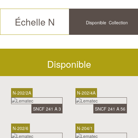
Échelle N
Disponible
Collection
Futur
Historique
Disponible
Disponible
N-202/2A
N-202/4A
SNCF 241 A 3
SNCF 241 A 56
N-202/6
N-204/1