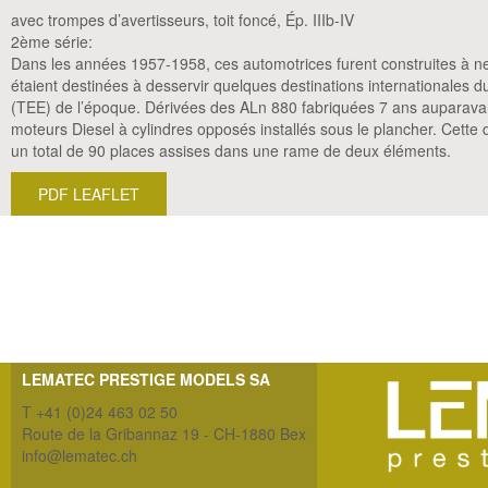
avec trompes d’avertisseurs, toit foncé, Ép. IIIb-IV
2ème série:
Dans les années 1957-1958, ces automotrices furent construites à n
étaient destinées à desservir quelques destinations internationales
(TEE) de l’époque. Dérivées des ALn 880 fabriquées 7 ans auparavan
moteurs Diesel à cylindres opposés installés sous le plancher. Cette dis
un total de 90 places assises dans une rame de deux éléments.
PDF LEAFLET
LEMATEC PRESTIGE MODELS SA
T +41 (0)24 463 02 50
Route de la Gribannaz 19 - CH-1880 Bex
info@lematec.ch