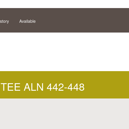
story
Available
 TEE ALN 442-448