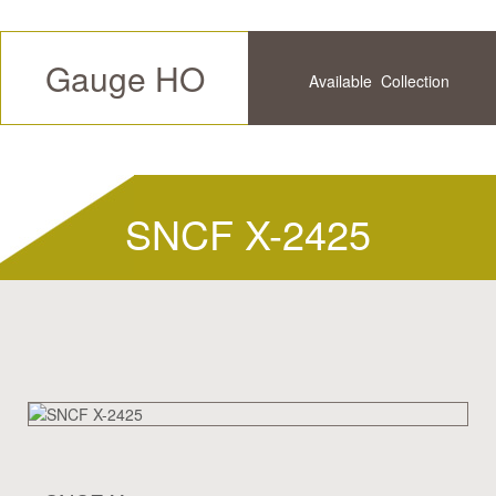
Gauge HO
Available
Collection
Future
History
SNCF X-2425