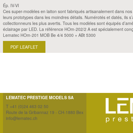
Ép. IV-VI
Ces super-modèles en laiton sont fabriqués artisanalement dans nos at
leurs prototypes dans les moindres détails. Numérotés et datés, ils 
collectionneurs les plus avertis. Tous les modèles sont équipés d’am
éclairage par LED. La référence HOm-202/2 A est spécialement conçu
Lematec HOm-201 MOB Be 4/4 5000 + ABt 5300
PDF LEAFLET
LEMATEC PRESTIGE MODELS SA
T +41 (0)24 463 02 50
Route de la Gribannaz 19 - CH-1880 Bex
info@lematec.ch