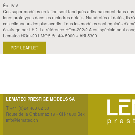
Ép. IV-V
Ces super-modèles en laiton sont fabriqués artisanalement dans nos at
leurs prototypes dans les moindres détails. Numérotés et datés, ils 
collectionneurs les plus avertis. Tous les modèles sont équipés d’am
éclairage par LED. La référence HOm-202/2 A est spécialement conçu
Lematec HOm-201 MOB Be 4/4 5000 + ABt 5300
PDF LEAFLET
LEMATEC PRESTIGE MODELS SA
T +41 (0)24 463 02 50
Route de la Gribannaz 19 - CH-1880 Bex
info@lematec.ch