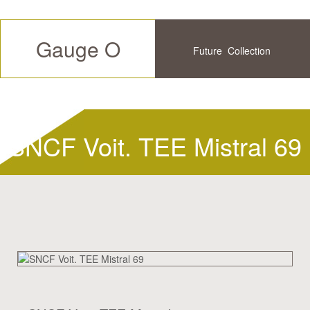
Gauge O
Future
Collection
Available
History
SNCF Voit. TEE Mistral 69