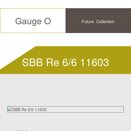
Gauge O
Future
Collection
Available
History
SBB Re 6/6 11603