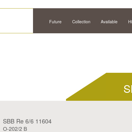
Future
Collection
Available
Hi
S
SBB Re 6/6 11604
O-202/2 B