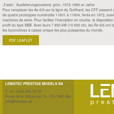
„Faido“, Auslieferungszustand, grün, 1972-1990-er Jahre
Pour remplacer les Ae 6/6 sur la ligne du Gotthard, les CFF pass
de quatre prototypes numérotés 11601 à 11604, livrés en 1972, suiv
machines de série. Pour faciliter l’inscription en courbe, la disposit
profit du type BBB. Avec leurs 7 850 kW (10 600 ch), les Re 6/6 on
les locomotives à caisse unique les plus puissantes du monde.
PDF LEAFLET
LEMATEC PRESTIGE MODELS SA
T +41 (0)24 463 02 50
Route de la Gribannaz 19 - CH-1880 Bex
info@lematec.ch