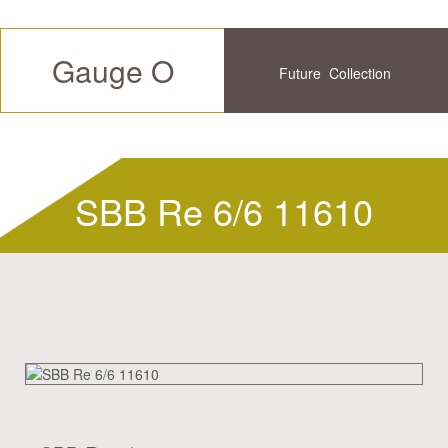
Gauge O
Future
Collection
Available
History
SBB Re 6/6 11610