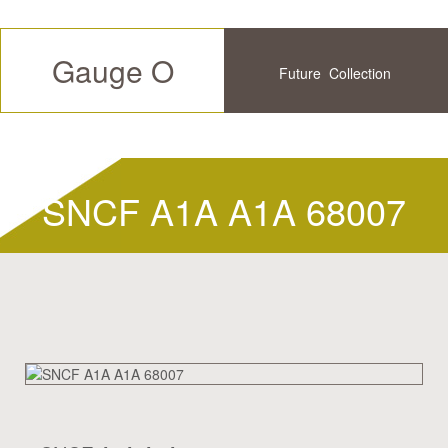
Gauge O
Future
Collection
Available
History
SNCF A1A A1A 68007