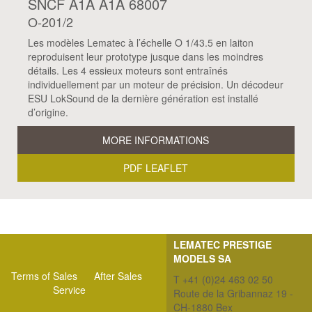
SNCF A1A A1A 68007
O-201/2
Les modèles Lematec à l’échelle O 1/43.5 en laiton
reproduisent leur prototype jusque dans les moindres
détails. Les 4 essieux moteurs sont entraînés
individuellement par un moteur de précision. Un décodeur
ESU LokSound de la dernière génération est installé
d’origine.
MORE INFORMATIONS
PDF LEAFLET
LEMATEC PRESTIGE
MODELS SA
Terms of Sales
After Sales
T +41 (0)24 463 02 50
Service
Route de la Gribannaz 19 -
CH-1880 Bex