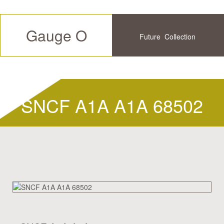
Gauge O
Future
Collection
Available
History
SNCF A1A A1A 68502