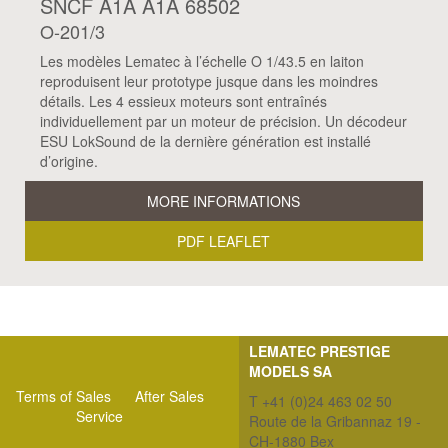
SNCF A1A A1A 68502
O-201/3
Les modèles Lematec à l’échelle O 1/43.5 en laiton
reproduisent leur prototype jusque dans les moindres
détails. Les 4 essieux moteurs sont entraînés
individuellement par un moteur de précision. Un décodeur
ESU LokSound de la dernière génération est installé
d’origine.
MORE INFORMATIONS
PDF LEAFLET
LEMATEC PRESTIGE
MODELS SA
Terms of Sales
After Sales
T +41 (0)24 463 02 50
Service
Route de la Gribannaz 19 -
CH-1880 Bex