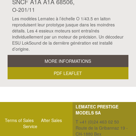
SNCF A1A A1A 68506,
O-201/11
Les modèles Lematec à l’échelle O 1/43.5 en laiton
reproduisent leur prototype jusque dans les moindres
détails. Les 4 essieux moteurs sont entraînés
individuellement par un moteur de précision. Un décodeur
ESU LokSound de la dernière génération est installé
d’origine.
MORE INFORMATIONS
PDF LEAFLET
LEMATEC PRESTIGE
MODELS SA
Terms of Sales
After Sales
T +41 (0)24 463 02 50
Service
Route de la Gribannaz 19 -
CH-1880 Bex