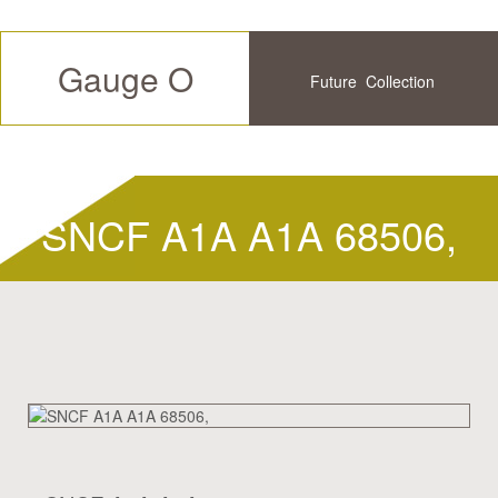
Gauge O
Future
Collection
Available
History
SNCF A1A A1A 68506,