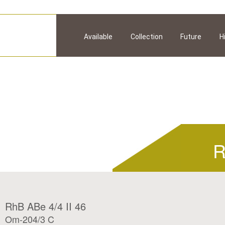
Available
Collection
Future
H
R
RhB ABe 4/4 II 46
Om-204/3 C