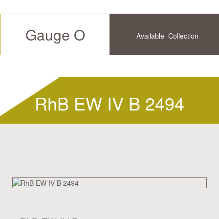
Gauge O
Available
Collection
Future
History
RhB EW IV B 2494