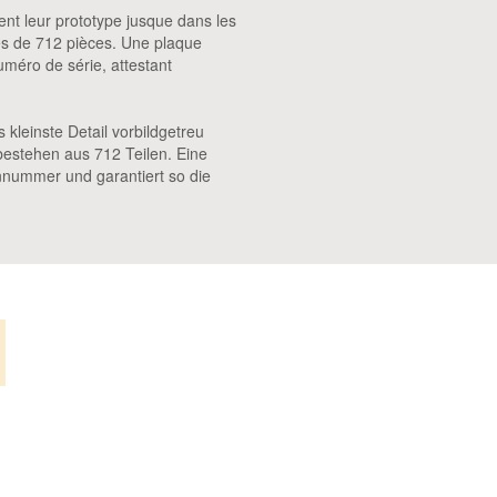
ent leur prototype jusque dans les
sés de 712 pièces. Une plaque
uméro de série, attestant
leinste Detail vorbildgetreu
bestehen aus 712 Teilen. Eine
ennummer und garantiert so die