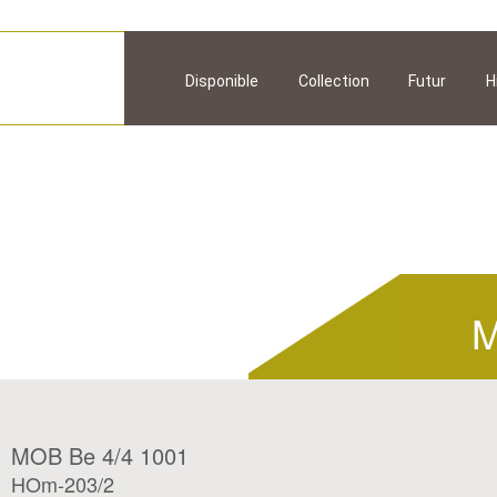
Disponible
Collection
Futur
H
M
MOB Be 4/4 1001
HOm-203/2