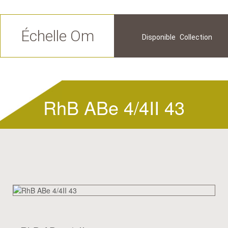
Échelle Om
Disponible
Collection
Futur
Historique
RhB ABe 4/4II 43