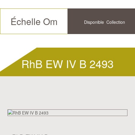
Échelle Om
Disponible
Collection
Futur
Historique
RhB EW IV B 2493