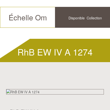
Échelle Om
Disponible
Collection
Futur
Historique
RhB EW IV A 1274