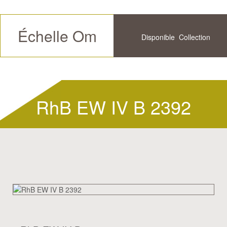
Échelle Om
Disponible
Collection
Futur
Historique
RhB EW IV B 2392