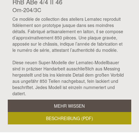
RhB ABe 4/4 II 46
Om-204/3C
Ce modèle de collection des ateliers Lematec reproduit
fidèlement son prototype jusque dans ses moindres
détails. Fabriqué artisanalement en laiton, il se compose
d’approximativement 850 pièces. Une plaque gravée,
apposée sur le châssis, indique l’année de fabrication et
le numéro de série, attestant l’authenticité du modèle.
Diese neuen Super-Modelle der Lematec-Modellbauer
sind in präziser Handarbeit ausschließlich aus Messing
hergestellt und bis ins kleinste Detail dem großen Vorbild
aus ungefähr 850 Teilen nachgebaut, fein lackiert und
beschriftet. Jedes Modell ist einzeln nummeriert und
datiert.
MEHR WISSEN
BESCHREIBUNG (PDF)