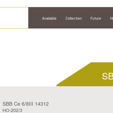
Available
Collection
Future
H
SB
SBB Ce 6/8III 14312
HO-202/3