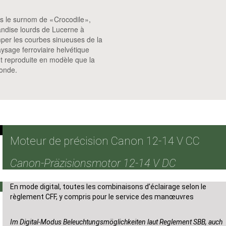
s le surnom de « Crocodile »,
andise lourds de Lucerne à
mper les courbes sinueuses de la
aysage ferroviaire helvétique
t reproduite en modèle que la
monde.
Moteur de précision Canon 12-14 V CC
Canon-Präzisionsmotor 12-14 V DC
En mode digital, toutes les combinaisons d’éclairage selon le
règlement CFF, y compris pour le service des manœuvres
Im Digital-Modus Beleuchtungsmöglichkeiten laut Reglement SBB, auch