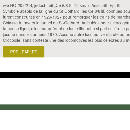
wie HO-202/2 B, jedoch mit „Ce 6/8 III-75 km/h“ Anschrift, Ep. III
Symbole absolu de la ligne du St-Gothard, les Ce 6/8 III, connues sou
furent construites en 1926-1927 pour remorquer les trains de march
Chiasso à travers le tunnel du St-Gothard. Articulées pour mieux gri
fameuse ligne, elles marquèrent de leur silhouette si particulière le p
jusque dans les années 1970. Aucune autre locomotive n’ a été autan
Crocodile, sans conteste une des locomotives les plus célèbres au 
PDF LEAFLET