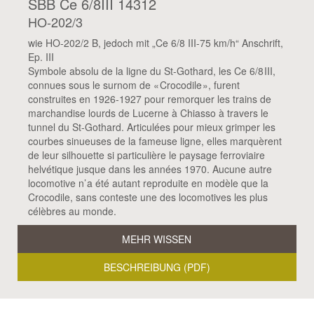
SBB Ce 6/8III 14312
HO-202/3
wie HO-202/2 B, jedoch mit „Ce 6/8 III-75 km/h“ Anschrift,
Ep. III
Symbole absolu de la ligne du St-Gothard, les Ce 6/8 III,
connues sous le surnom de « Crocodile », furent
construites en 1926-1927 pour remorquer les trains de
marchandise lourds de Lucerne à Chiasso à travers le
tunnel du St-Gothard. Articulées pour mieux grimper les
courbes sinueuses de la fameuse ligne, elles marquèrent
de leur silhouette si particulière le paysage ferroviaire
helvétique jusque dans les années 1970. Aucune autre
locomotive n’ a été autant reproduite en modèle que la
Crocodile, sans conteste une des locomotives les plus
célèbres au monde.
MEHR WISSEN
BESCHREIBUNG (PDF)