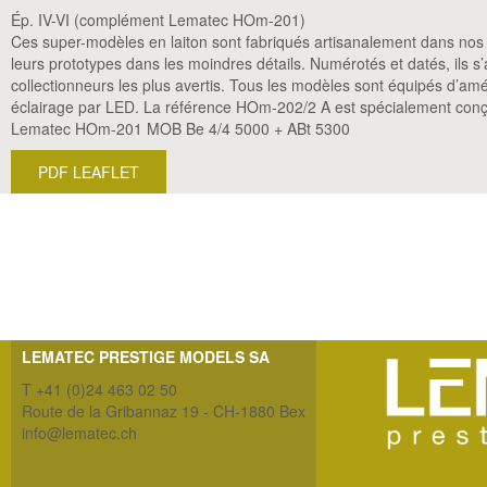
Ép. IV-VI (complément Lematec HOm-201)
Ces super-modèles en laiton sont fabriqués artisanalement dans nos at
leurs prototypes dans les moindres détails. Numérotés et datés, ils 
collectionneurs les plus avertis. Tous les modèles sont équipés d’am
éclairage par LED. La référence HOm-202/2 A est spécialement conçu
Lematec HOm-201 MOB Be 4/4 5000 + ABt 5300
PDF LEAFLET
LEMATEC PRESTIGE MODELS SA
T +41 (0)24 463 02 50
Route de la Gribannaz 19 - CH-1880 Bex
info@lematec.ch