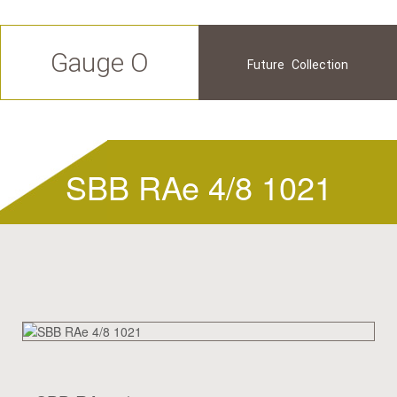
Gauge O
Future
Collection
Available
History
SBB RAe 4/8 1021