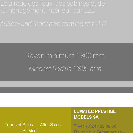
Éclairage des feux, des cabines et de
l’aménagement intérieur par LED
Außen- und Innenbeleuchtung mit LED
Rayon minimum 1'800 mm
Mindest Radius 1'800 mm
LEMATEC PRESTIGE
MODELS SA
Terms of Sales
After Sales
T +41 (0)24 463 02 50
Service
Route de la Gribannaz 19 -