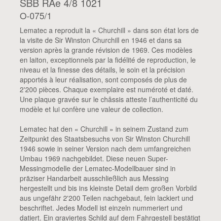
SBB RAe 4/8 1021
O-075/1
Lematec a reproduit la « Churchill » dans son état lors de
la visite de Sir Winston Churchill en 1946 et dans sa
version après la grande révision de 1969. Ces modèles
en laiton, exceptionnels par la fidélité de reproduction, le
niveau et la finesse des détails, le soin et la précision
apportés à leur réalisation, sont composés de plus de
2'200 pièces. Chaque exemplaire est numéroté et daté.
Une plaque gravée sur le châssis atteste l’authenticité du
modèle et lui confère une valeur de collection.
Lematec hat den « Churchill » in seinem Zustand zum
Zeitpunkt des Staatsbesuchs von Sir Winston Churchill
1946 sowie in seiner Version nach dem umfangreichen
Umbau 1969 nachgebildet. Diese neuen Super-
Messingmodelle der Lematec-Modellbauer sind in
präziser Handarbeit ausschließlich aus Messing
hergestellt und bis ins kleinste Detail dem großen Vorbild
aus ungefähr 2'200 Teilen nachgebaut, fein lackiert und
beschriftet. Jedes Modell ist einzeln nummeriert und
datiert. Ein graviertes Schild auf dem Fahrgestell bestätigt