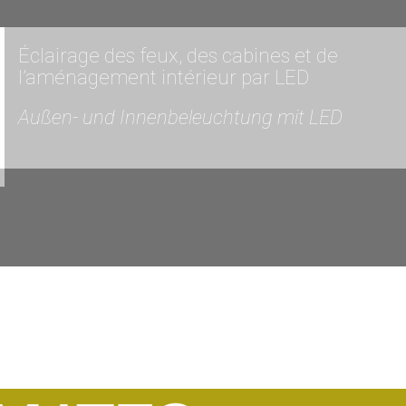
Éclairage des feux, des cabines et de
l’aménagement intérieur par LED
Außen- und Innenbeleuchtung mit LED