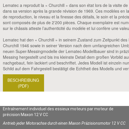
Lematec a reproduit la « Churchill » dans son état lors de la visite de
dans sa version après la grande révision de 1969. Ces modèles en lait
de reproduction, le niveau et la finesse des détails, le soin et la préci
sont composés de plus de 2'200 pièces. Chaque exemplaire est num
sur le châssis atteste l’authenticité du modèle et lui confère une valeu
Lematec hat den « Churchill » in seinem Zustand zum Zeitpunkt des
Churchill 1946 sowie in seiner Version nach dem umfangreichen Um
neuen Super-Messingmodelle der Lematec-Modellbauer sind in präzis
Messing hergestellt und bis ins kleinste Detail dem großen Vorbild a
nachgebaut, fein lackiert und beschriftet. Jedes Modell ist einzeln nu
Schild auf dem Fahrgestell bestätigt die Echtheit des Modells und v
BESCHREIBUNG
(PDF)
Entraînement individuel des essieux moteurs par moteur de
précision Maxon 12 V CC
Antrieb jeder Motorachse durch einen Maxon Präzisionsmotor 12 V CC