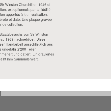
 Sir Winston Churchill en 1946 et
on, exceptionnels par la fidélité
sion apportés à leur réalisation,
éroté et daté. Une plaque gravée
r de collection.
 Staatsbesuchs von Sir Winston
bau 1969 nachgebildet. Diese
er Handarbeit ausschließlich aus
us ungefähr 2'200 Teilen
mmeriert und datiert. Ein graviertes
erleiht ihm Sammmlerwert.