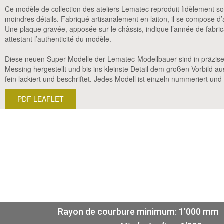
Ce modèle de collection des ateliers Lematec reproduit fidèlement s
moindres détails. Fabriqué artisanalement en laiton, il se compose 
Une plaque gravée, apposée sur le châssis, indique l’année de fabric
attestant l’authenticité du modèle.
Diese neuen Super-Modelle der Lematec-Modellbauer sind in präzise
Messing hergestellt und bis ins kleinste Detail dem großen Vorbild a
fein lackiert und beschriftet. Jedes Modell ist einzeln nummeriert und 
PDF LEAFLET
Rayon de courbure minimum: 1’000 mm