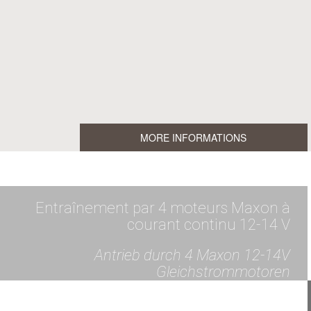
MORE INFORMATIONS
Entraînement par 4 moteurs Maxon à
courant continu 12-14 V
Antrieb durch 4 Maxon 12-14V
Gleichstrommotoren