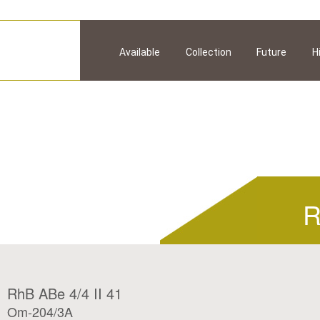
Available
Collection
Future
H
R
RhB ABe 4/4 II 41
Om-204/3A