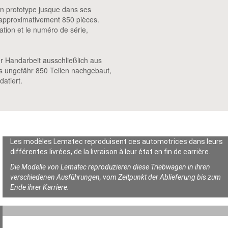
on prototype jusque dans ses
d’approximativement 850 pièces.
ation et le numéro de série,
r Handarbeit ausschließlich aus
us ungefähr 850 Teilen nachgebaut,
datiert.
Les modèles Lematec reproduisent ces automotrices dans leurs
différentes livrées, de la livraison à leur état en fin de carrière.
Die Modelle von Lematec reproduzieren diese Triebwagen in ihren
verschiedenen Ausführungen, vom Zeitpunkt der Ablieferung bis zum
Ende ihrer Karriere.