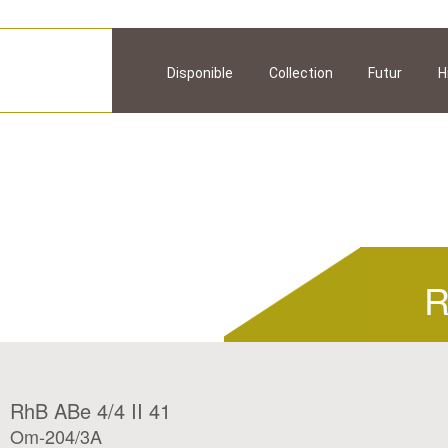
Disponible
Collection
Futur
H
R
RhB ABe 4/4 II 41
Om-204/3A