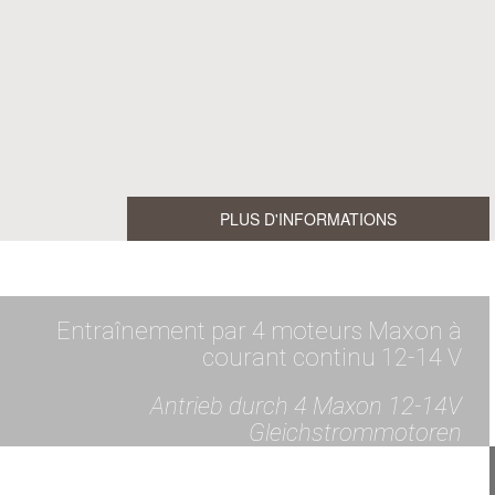
PLUS D'INFORMATIONS
Entraînement par 4 moteurs Maxon à
courant continu 12-14 V
Antrieb durch 4 Maxon 12-14V
Gleichstrommotoren