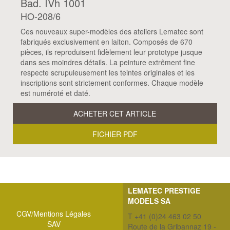
Bad. IVh 1001
HO-208/6
Ces nouveaux super-modèles des ateliers Lematec sont
fabriqués exclusivement en laiton. Composés de 670
pièces, ils reproduisent fidèlement leur prototype jusque
dans ses moindres détails. La peinture extrêment fine
respecte scrupuleusement les teintes originales et les
inscriptions sont strictement conformes. Chaque modèle
est numéroté et daté.
ACHETER CET ARTICLE
FICHIER PDF
LEMATEC PRESTIGE
MODELS SA
CGV/Mentions Légales
T +41 (0)24 463 02 50
SAV
Route de la Gribannaz 19 -