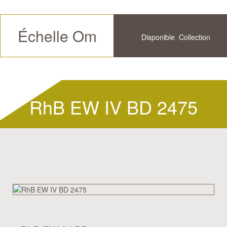
Échelle Om
Disponible
Collection
Futur
Historique
RhB EW IV BD 2475