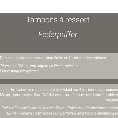
Tampons à ressort
Federpuffer
Portes ouvrantes, reproduction fidèle de l’intérieur des cabines
Türen zum Öffnen, vorbildgetreue Wiedergabe der
Führerstandseinrichtung
Entraînement des essieux individuel par 4 moteurs de précision
Maxon, courant continu 12/14 V, assurant un roulement comparable à
l’original
Freilauf-Einzelachsantrieb mit vier Maxon Präzisions-Gleichstrommotoren
12/14 V verleihen dem Modell ein perfektes, dem Vorbild ebenbürtiges