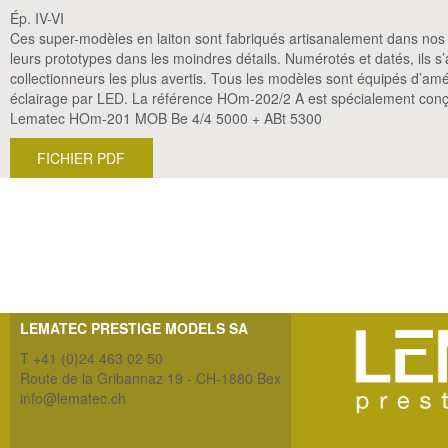
Ép. IV-VI
Ces super-modèles en laiton sont fabriqués artisanalement dans nos at
leurs prototypes dans les moindres détails. Numérotés et datés, ils 
collectionneurs les plus avertis. Tous les modèles sont équipés d’am
éclairage par LED. La référence HOm-202/2 A est spécialement conçu
Lematec HOm-201 MOB Be 4/4 5000 + ABt 5300
FICHIER PDF
LEMATEC PRESTIGE MODELS SA
T +41 (0)24 463 02 50
Route de la Gribannaz 19 - CH-1880 Bex
info@lematec.ch